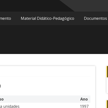
amento
Material Didático-Pedagógico
Documentos
M
so
Ano
a unidades
1997