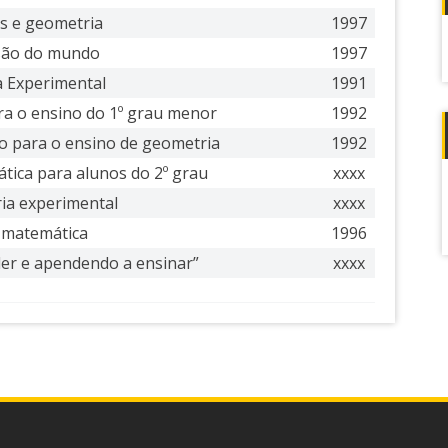
s e geometria
1997
são do mundo
1997
 Experimental
1991
ra o ensino do 1º grau menor
1992
o para o ensino de geometria
1992
ica para alunos do 2º grau
xxxx
ia experimental
xxxx
f
 matemática
1996
er e apendendo a ensinar”
xxxx