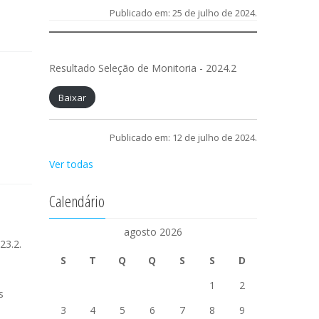
Publicado em: 25 de julho de 2024.
Resultado Seleção de Monitoria - 2024.2
Baixar
Publicado em: 12 de julho de 2024.
Ver todas
Calendário
agosto 2026
23.2.
S
T
Q
Q
S
S
D
1
2
s
3
4
5
6
7
8
9