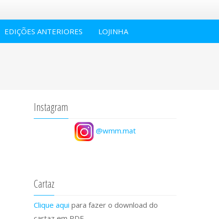
EDIÇÕES ANTERIORES
LOJINHA
Instagram
@wmm.mat
Cartaz
Clique aqui
para fazer o download do
cartaz em PDF.