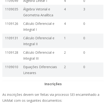
1109049
Álgebra Linear I
4
0
1109035
Álgebra Vetorial e
4
3
Geometria Analítica
1109126
Cálculo Diferencial e
4
0
Integral I
1109131
Cálculo Diferencial e
1
0
Integral II
1109128
Cálculo Diferencial e
2
0
Integral III
1109010
Equações Diferenciais
2
0
Lineares
Inscrições
As inscrições devem ser feitas via processo SEI encaminhado a
UAMat com os seguintes documentos: