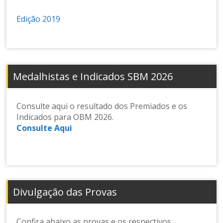
n
s
Edição 2019
e
d
e
M
at
Medalhistas e Indicados SBM 2026
e
m
át
Consulte aqui o resultado dos Premiados e os
ic
Indicados para OBM 2026.
a
Consulte Aqui
Divulgação das Provas
Confira abaixo as provas e os respectivos