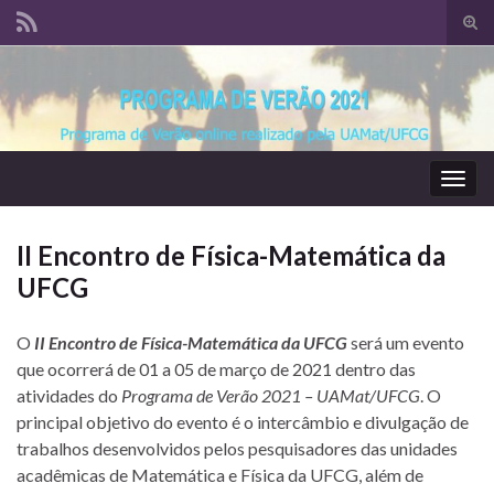
Alte
form
Search for:
de
pesq
Alter
nave
II Encontro de Física-Matemática da
UFCG
O
II Encontro de Física-Matemática da UFCG
será um evento
que ocorrerá de 01 a 05 de março de 2021 dentro das
atividades do
Programa de Verão 2021 – UAMat/UFCG
. O
principal objetivo do evento é o intercâmbio e divulgação de
trabalhos desenvolvidos pelos pesquisadores das unidades
acadêmicas de Matemática e Física da UFCG, além de