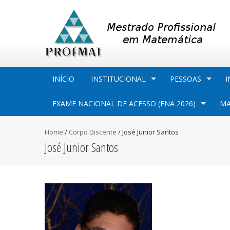
INÍCIO
INSTITUCIONAL
PESSOAS
I
EXAME NACIONAL DE ACESSO (ENA 2026)
MA
Home
/
Corpo Discente
/
José Junior Santos
José Junior Santos