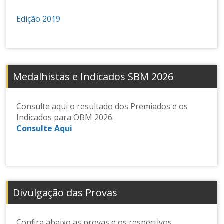
n
s
Edição 2019
e
d
e
M
at
Medalhistas e Indicados SBM 2026
e
m
át
Consulte aqui o resultado dos Premiados e os
ic
Indicados para OBM 2026.
a
Consulte Aqui
Divulgação das Provas
Confira abaixo as provas e os respectivos