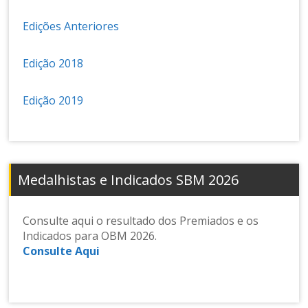
n
s
Edições Anteriores
e
d
e
Edição 2018
M
at
Edição 2019
e
m
át
ic
a
Medalhistas e Indicados SBM 2026
Consulte aqui o resultado dos Premiados e os
Indicados para OBM 2026.
Consulte Aqui