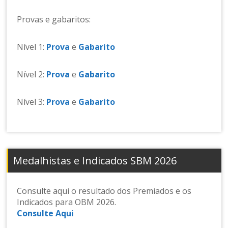
n
s
Provas e gabaritos:
e
d
e
Nível 1:
Prova
e
Gabarito
M
at
Nível 2:
Prova
e
Gabarito
e
m
Nível 3:
Prova
e
Gabarito
át
ic
a
Medalhistas e Indicados SBM 2026
Consulte aqui o resultado dos Premiados e os
Indicados para OBM 2026.
Consulte Aqui