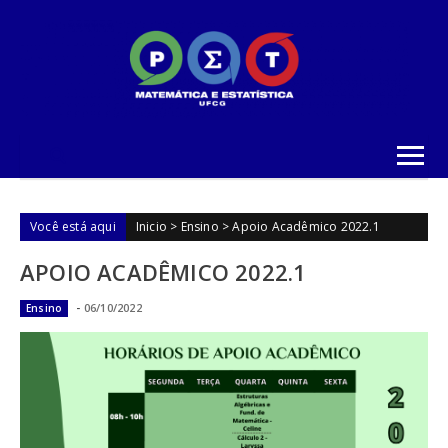
Skip to content
Você está aqui
Inicio
>
Ensino
>
Apoio Acadêmico 2022.1
APOIO ACADÊMICO 2022.1
-
06/10/2022
Ensino