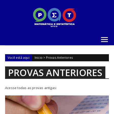
Skip to content
Você está aqui
Inicio
>
Provas Anteriores
PROVAS ANTERIORES
Acesse todas as provas antigas: