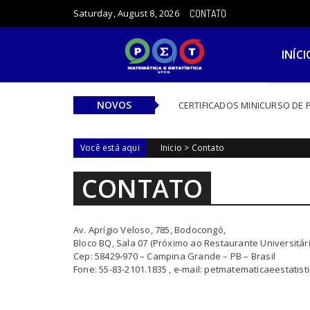
Skip to content
Saturday, August 8, 2026
CONTATO
INÍCI
NOVOS
CERTIFICADOS MINICURSO DE 
Você está aqui
Inicio
>
Contato
CONTATO
Av. Aprígio Veloso, 785, Bodocongó,
Bloco BQ, Sala 07 (Próximo ao Restaurante Universitári
Cep: 58429-970 – Campina Grande – PB – Brasil
Fone: 55-83-2101.1835 , e-mail: petmatematicaeestatis