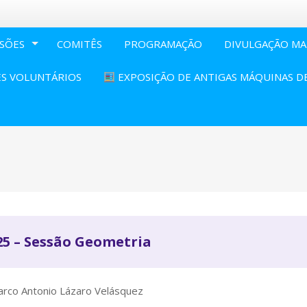
SÕES
COMITÊS
PROGRAMAÇÃO
DIVULGAÇÃO MA
S VOLUNTÁRIOS
EXPOSIÇÃO DE ANTIGAS MÁQUINAS D
25 – Sessão Geometria
arco Antonio Lázaro Velásquez