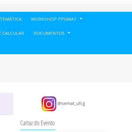
TEMÁTICA
WORKSHOP PPGMAT
E CALCULAR
DOCUMENTOS
@semat_ufcg
Cartaz do Evento