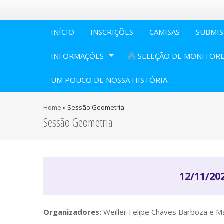
INÍCIO
INSCRIÇÕES
CAMISAS
SUBMIS
INFORMAÇÕES
SELEÇÃO DE MONITORE
UM POUCO DE NOSSA HISTÓRIA…
Home
»
Sessão Geometria
Sessão Geometria
12/11/20
Organizadores:
Weiller Felipe Chaves Barboza e M