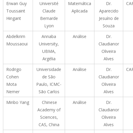
Erwan Guy
Université
Matemática
Dr.
CA
Toussaint
Claude
Aplicada
Aparecido
Hingant
Bernarde
Jesuíno de
Lyon
Souza
Abdelkrim
Annaba
Análise
Dr.
Moussaoui
University,
Claudianor
UBMA,
Oliveira
Argélia
Alves
Rodrigo
Universidade
Análise
Dr.
CA
Cohen
de São
Claudianor
Mota
Paulo, ICMC-
Oliveira
Nemer
São Carlos
Alves
Minbo Yang
Chinese
Análise
Dr.
Academy of
Claudianor
Sciences,
Oliveira
CAS, China
Alves