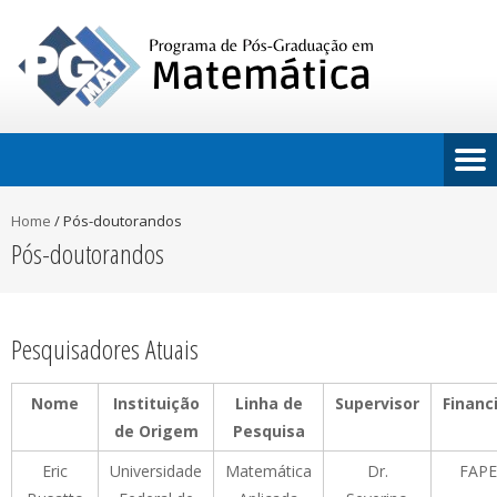
Home
/
Pós-doutorandos
Pós-doutorandos
Pesquisadores Atuais
Nome
Instituição
Linha de
Supervisor
Financ
de Origem
Pesquisa
Eric
Universidade
Matemática
Dr.
FAP