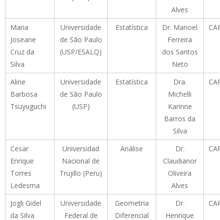
Alves
Maria
Universidade
Estatística
Dr. Manoel
CA
Joseane
de São Paulo
Ferreira
Cruz da
(USP/ESALQ)
dos Santos
Silva
Neto
Aline
Universidade
Estatística
Dra.
CA
Barbosa
de São Paulo
Michelli
Tsuyuguchi
(USP)
Karinne
Barros da
Silva
Cesar
Universidad
Análise
Dr.
CA
Enrique
Nacional de
Claudianor
Torres
Trujillo (Peru)
Oliveira
Ledesma
Alves
Jogli Gidel
Universidade
Geometria
Dr.
CA
da Silva
Federal de
Diferencial
Henrique