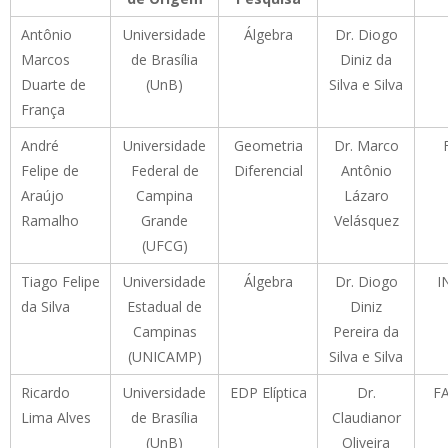
Antônio
Universidade
Álgebra
Dr. Diogo
Marcos
de Brasília
Diniz da
Duarte de
(UnB)
Silva e Silva
França
André
Universidade
Geometria
Dr. Marco
Felipe de
Federal de
Diferencial
Antônio
Araújo
Campina
Lázaro
Ramalho
Grande
Velásquez
(UFCG)
Tiago Felipe
Universidade
Álgebra
Dr. Diogo
I
da Silva
Estadual de
Diniz
Campinas
Pereira da
(UNICAMP)
Silva e Silva
Ricardo
Universidade
EDP Elíptica
Dr.
F
Lima Alves
de Brasília
Claudianor
(UnB)
Oliveira