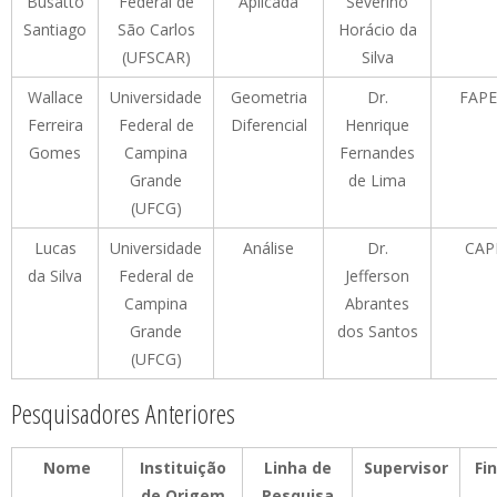
Busatto
Federal de
Aplicada
Severino
Santiago
São Carlos
Horácio da
(UFSCAR)
Silva
Wallace
Universidade
Geometria
Dr.
FAP
Ferreira
Federal de
Diferencial
Henrique
Gomes
Campina
Fernandes
Grande
de Lima
(UFCG)
Lucas
Universidade
Análise
Dr.
CAP
da Silva
Federal de
Jefferson
Campina
Abrantes
Grande
dos Santos
(UFCG)
Pesquisadores Anteriores
Nome
Instituição
Linha de
Supervisor
Fi
de Origem
Pesquisa