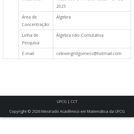
2025
Área de
Álgebra
Concentração:
Linha de
Álgebra não-Comutativa
Pesquisa:
E-mail:
celineingridgomess@hotmail.com
UFCG
|
CCT
Copyright © 2026
Mestrado Acadêmico em Matemática da UFCG