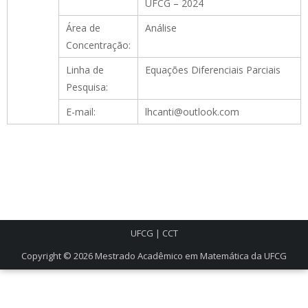
UFCG – 2024
Área de
Análise
Concentração:
Linha de
Equações Diferenciais Parciais
Pesquisa:
E-mail:
lhcanti@outlook.com
UFCG
|
CCT
Copyright © 2026
Mestrado Acadêmico em Matemática da UFCG