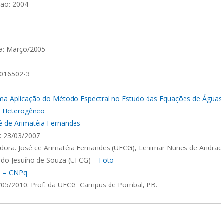
ão: 2004
a: Março/2005
5016502-3
a Aplicação do Método Espectral no Estudo das Equações de Água
 Heterogêneo
é de Arimatéia Fernandes
: 23/03/2007
ora: José de Arimatéia Fernandes (UFCG), Lenimar Nunes de Andra
ido Jesuíno de Souza (UFCG) –
Foto
es – CNPq
05/2010: Prof. da UFCG  Campus de Pombal, PB.