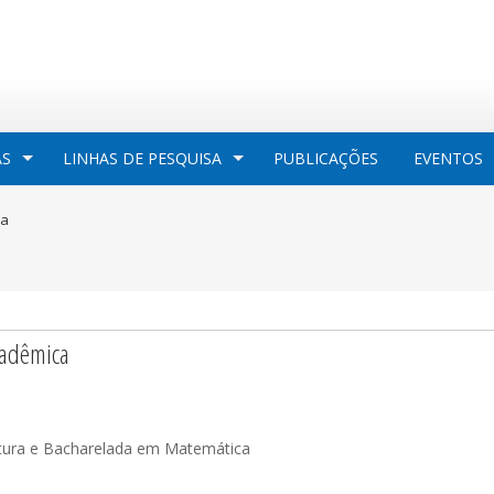
AS
LINHAS DE PESQUISA
PUBLICAÇÕES
EVENTOS
ma
adêmica
atura e Bacharelada em Matemática