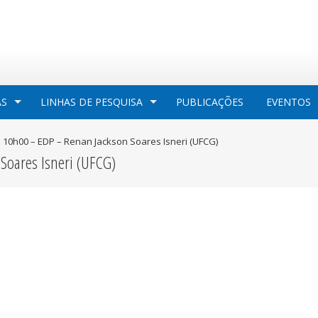
AS
LINHAS DE PESQUISA
PUBLICAÇÕES
EVENTOS
– 10h00 – EDP – Renan Jackson Soares Isneri (UFCG)
oares Isneri (UFCG)