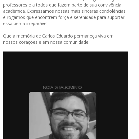
professores e a todos que fazem parte de sua convivência
acadêmica. Expressamos nossas mais sinceras condolências
e rogamos que encontrem força e serenidade para suportar
essa perda irreparável.
Que a memória de Carlos Eduardo permaneça viva em
nossos corações e em nossa comunidade.