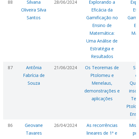
88
Silvana
28/06/2024
Explorando a
Expl
Oliveira Silva
Eficácia da
Efi
Santos
Gamificação no
Gamif
Ensino de
En
Matemática:
Mat
Uma Análise de
Estratégia e
Resultados
87
Antônia
21/06/2024
Os Teoremas de
Se
Fabrícia de
Ptolomeu e
di
Souza
Menelaus,
Quad
demonstrações e
inscr
aplicações
Teo
Ptolo
Ensi
86
Geovane
26/04/2024
As recorrências
Misc
Tavares
lineares de 1ª e
pr