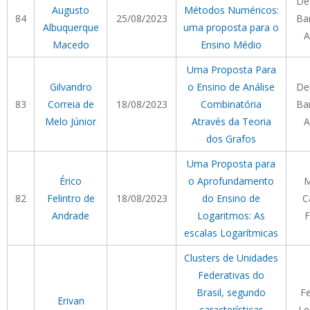
De
Augusto
Métodos Numéricos:
84
25/08/2023
Ba
Albuquerque
uma proposta para o
A
Macedo
Ensino Médio
Uma Proposta Para
Gilvandro
o Ensino de Análise
De
83
Correia de
18/08/2023
Combinatória
Ba
Melo Júnior
Através da Teoria
A
dos Grafos
Uma Proposta para
Érico
o Aprofundamento
M
82
Felintro de
18/08/2023
do Ensino de
C
Andrade
Logaritmos: As
F
escalas Logarítmicas
Clusters de Unidades
Federativas do
Brasil, segundo
F
Erivan
características
Le