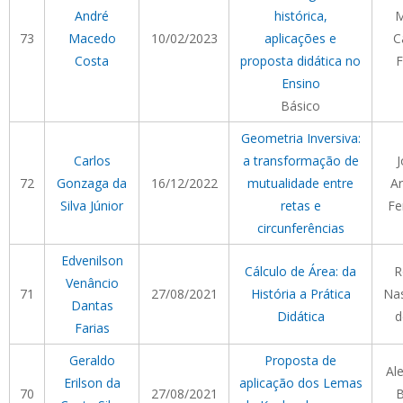
André
histórica,
M
73
Macedo
10/02/2023
aplicações e
C
Costa
proposta didática no
F
Ensino
Básico
Geometria Inversiva:
Carlos
a transformação de
J
72
Gonzaga da
16/12/2022
mutualidade entre
Ar
Silva Júnior
retas e
Fe
circunferências
Edvenilson
Cálculo de Área: da
R
Venâncio
71
27/08/2021
História a Prática
Na
Dantas
Didática
d
Farias
Geraldo
Proposta de
Al
Erilson da
aplicação dos Lemas
70
27/08/2021
B