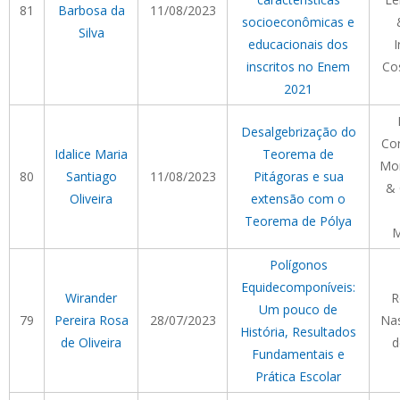
81
Barbosa da
11/08/2023
socioeconômicas e
Silva
educacionais dos
I
inscritos no Enem
Co
2021
Desalgebrização do
Cor
Idalice Maria
Teorema de
Mor
80
Santiago
11/08/2023
Pitágoras e sua
&
Oliveira
extensão com o
Teorema de Pólya
M
Polígonos
Equidecomponíveis:
Wirander
R
Um pouco de
79
Pereira Rosa
28/07/2023
Na
História, Resultados
de Oliveira
d
Fundamentais e
Prática Escolar