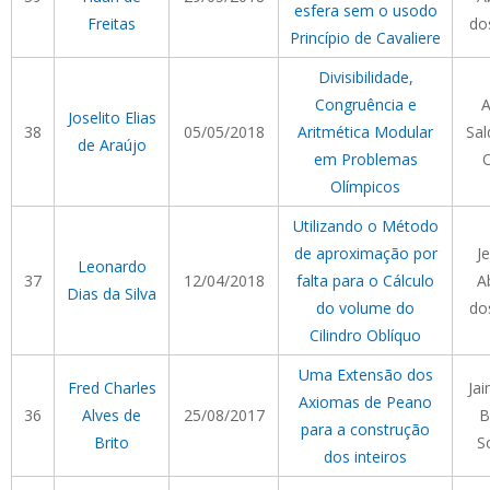
esfera sem o usodo
Freitas
do
Princípio de Cavaliere
Divisibilidade,
Congruência e
A
Joselito Elias
38
05/05/2018
Aritmética Modular
Sal
de Araújo
em Problemas
O
Olímpicos
Utilizando o Método
de aproximação por
J
Leonardo
37
12/04/2018
falta para o Cálculo
A
Dias da Silva
do volume do
do
Cilindro Oblíquo
Uma Extensão dos
Fred Charles
Ja
Axiomas de Peano
36
Alves de
25/08/2017
B
para a construção
Brito
S
dos inteiros