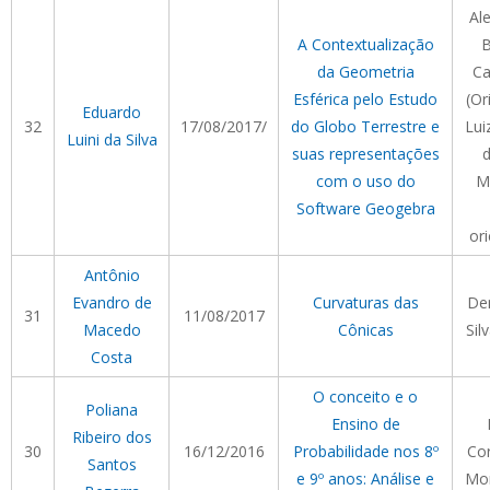
Al
A Contextualização
B
da Geometria
Ca
Esférica pelo Estudo
(Or
Eduardo
32
17/08/2017/
do Globo Terrestre e
Lui
Luini da Silva
suas representações
d
com o uso do
M
Software Geogebra
or
Antônio
Evandro de
Curvaturas das
Den
31
11/08/2017
Macedo
Cônicas
Sil
Costa
O conceito e o
Poliana
Ensino de
Ribeiro dos
30
16/12/2016
Probabilidade nos 8º
Cor
Santos
e 9º anos: Análise e
Mor