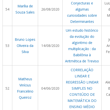
Conjecturas e
Lui
Marília de
54
26/08/2020
algumas
d
Souza Sales
curiosidades sobre
M
Determinantes
Um estudo histórico
da evolução do
Bruno Lopes
J
algoritmo de
53
Oliveira da
14/08/2020
Ar
multiplicação : da
Silva
Fe
Babilônia à
Aritmética de Treviso
CORRELAÇÃO
LINEAR E
Matheus
REGRESSÃO LINEAR
Al
Vinícius
52
04/06/2020
SIMPLES NO
B
Francelino
CONTEÚDO DE
Ca
Queiroz
MATEMÁTICA DO
ENSINO MÉDIO