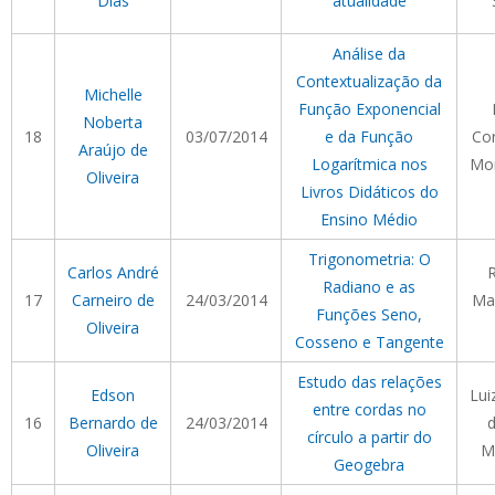
Dias
atualidade
Análise da
Contextualização da
Michelle
Função Exponencial
Noberta
18
03/07/2014
e da Função
Cor
Araújo de
Logarítmica nos
Mor
Oliveira
Livros Didáticos do
Ensino Médio
Trigonometria: O
Carlos André
Radiano e as
17
Carneiro de
24/03/2014
Ma
Funções Seno,
Oliveira
Cosseno e Tangente
Estudo das relações
Edson
Lui
entre cordas no
16
Bernardo de
24/03/2014
d
círculo a partir do
Oliveira
M
Geogebra