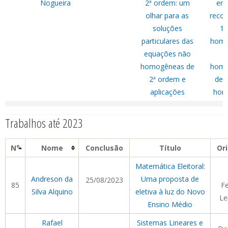
Nogueira
2ª ordem: um
env
olhar para as
recor
soluções
1ª
particulares das
homo
equações não
homogêneas de
homo
2ª ordem e
de 
aplicações
hom
Trabalhos até 2023
N°
Nome
Conclusão
Título
Or
Matemática Eleitoral:
Andreson da
Uma proposta de
25/08/2023
85
F
Silva Alquino
eletiva à luz do Novo
Le
Ensino Médio
Rafael
Sistemas Lineares e