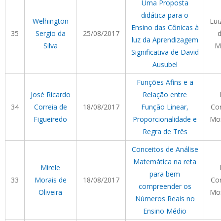
Uma Proposta
didática para o
Welhington
Lui
Ensino das Cônicas à
35
Sergio da
25/08/2017
d
luz da Aprendizagem
Silva
M
Significativa de David
Ausubel
Funções Afins e a
José Ricardo
Relação entre
34
Correia de
18/08/2017
Função Linear,
Cor
Figueiredo
Proporcionalidade e
Mor
Regra de Três
Conceitos de Análise
Matemática na reta
Mirele
para bem
33
Morais de
18/08/2017
Cor
compreender os
Oliveira
Mor
Números Reais no
Ensino Médio