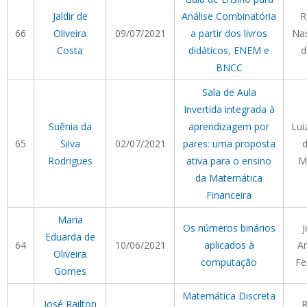
Jaldir de
Análise Combinatória
R
66
Oliveira
09/07/2021
a partir dos livros
Na
Costa
didáticos, ENEM e
d
BNCC
Sala de Aula
Invertida integrada à
Suênia da
aprendizagem por
Lui
65
Silva
02/07/2021
pares: uma proposta
d
Rodrigues
ativa para o ensino
M
da Matemática
Financeira
Maria
Os números binários
J
Eduarda de
64
10/06/2021
aplicados à
Ar
Oliveira
computação
Fe
Gomes
Matemática Discreta
José Railton
R