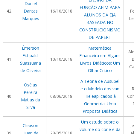
Daniel
FUNÇÃO AFIM PARA
42
Dantas
16/10/2018
F
ALUNOS DA EJA
Marques
Le
BASEADA NO
CONSTRUCIONISMO
DE PAPERT
Émerson
Matemática
Al
Fittipaldi
Financeira em Alguns
41
10/10/2018
B
Suassuana
Livros Didáticos: Um
Ca
de Oliveira
Olhar Crítico
A Teoria de Ausubel
Oséias
e o Modelo dos van
R
Pereira
40
08/06/2018
Hieleaplicados à
Co
Matias da
Geometria: Uma
Silva
Proposta Didática
Um estudo sobre o
Clebson
J
volume do cone e da
39
Huan de
29/05/2018
A