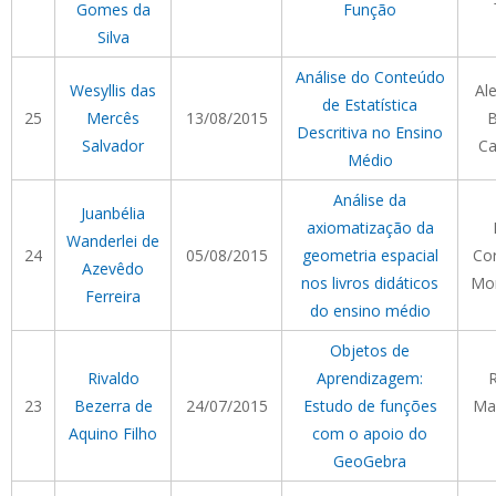
Gomes da
Função
Silva
Análise do Conteúdo
Wesyllis das
Al
de Estatística
25
Mercês
13/08/2015
B
Descritiva no Ensino
Salvador
Ca
Médio
Análise da
Juanbélia
axiomatização da
Wanderlei de
24
05/08/2015
geometria espacial
Cor
Azevêdo
nos livros didáticos
Mor
Ferreira
do ensino médio
Objetos de
Rivaldo
Aprendizagem:
23
Bezerra de
24/07/2015
Estudo de funções
Ma
Aquino Filho
com o apoio do
GeoGebra