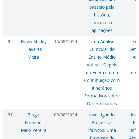
passeio pela
história,
conceitos e
aplicações
92
Flávia Shirley
16/08/2024
Uma Análise
Exp
Tavares
Curricular do
Dete
Vieira
Ensino Médio
At
Antes e Depois
T
do Enem e uma
e A
Contribuição com
Itinerários
Formativos sobre
Determinantes
91
Tiago
09/08/2024
Investigando
Inv
Emanoel
Processos
Pr
Melo Pereira
Infinitos: Uma
Infi
Proposta de
Alma