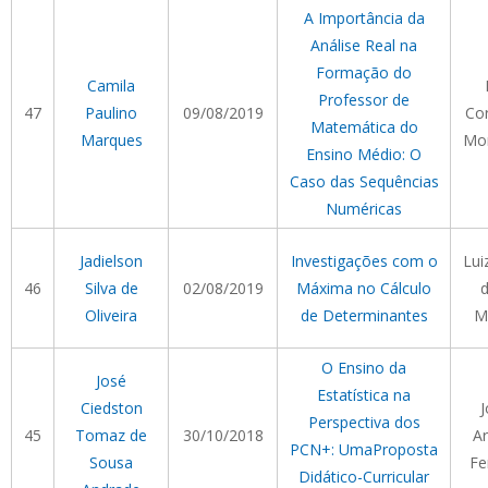
A Importância da
Análise Real na
Formação do
Camila
Professor de
47
Paulino
09/08/2019
Cor
Matemática do
Marques
Mor
Ensino Médio: O
Caso das Sequências
Numéricas
Jadielson
Investigações com o
Lui
46
Silva de
02/08/2019
Máxima no Cálculo
d
Oliveira
de Determinantes
M
O Ensino da
José
Estatística na
Ciedston
J
Perspectiva dos
45
Tomaz de
30/10/2018
Ar
PCN+: UmaProposta
Sousa
Fe
Didático-Curricular