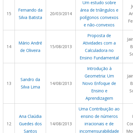
Um estudo sobre
J
Fernando da
área de triângulos e
15
20/03/2014
Ar
Silva Batista
polígonos convexos
Fe
e não-convexos
Proposta de
Ja
Mário André
Atividades com a
14
15/08/2013
B
de Oliveira
Calculadora no
S
Ensino Fundamental
Introdução à
Geometria: Um
Ja
Sandro da
13
14/08/2013
Novo Enfoque de
B
Silva Lima
Ensino e
S
Aprendizagem
Uma Contribuição ao
Ana Claúdia
ensino de números
12
Guedes dos
14/08/2013
irracionais e de
Cor
Santos
incomensurabilidade
Mor