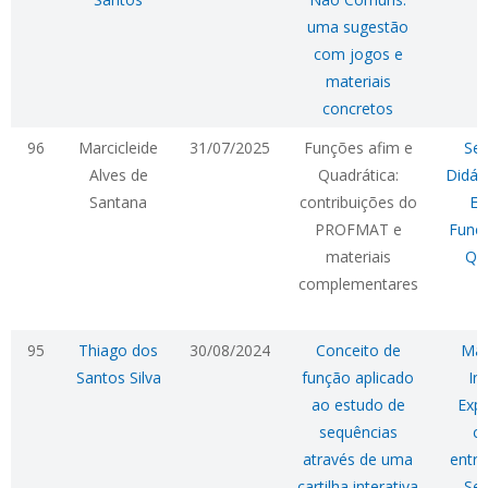
uma sugestão
com jogos e
materiais
concretos
96
Marcicleide
31/07/2025
Funções afim e
Seq
Alves de
Quadrática:
Didát
Santana
contribuições do
En
PROFMAT e
Funçõ
materiais
Qua
complementares
95
Thiago dos
30/08/2024
Conceito de
Mat
Santos Silva
função aplicado
In
ao estudo de
Expl
sequências
c
através de uma
entre
cartilha interativa
Seq