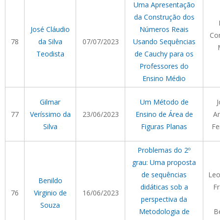
Uma Apresentação
da Construção dos
José Cláudio
Números Reais
Cor
78
da Silva
07/07/2023
Usando Sequências
Teodista
de Cauchy para os
Professores do
Ensino Médio
Gilmar
Um Método de
J
77
Veríssimo da
23/06/2023
Ensino de Área de
Ar
Silva
Figuras Planas
Fe
Problemas do 2º
grau: Uma proposta
de sequências
Le
Benildo
didáticas sob a
Fr
76
Virginio de
16/06/2023
perspectiva da
Souza
Metodologia de
B