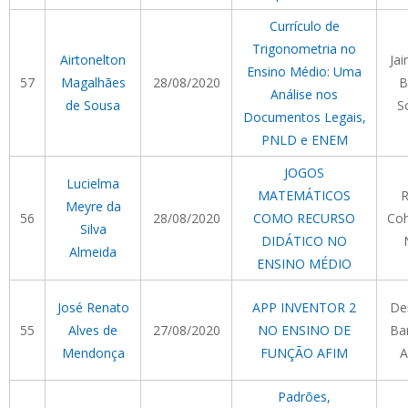
Currículo de
Trigonometria no
Airtonelton
Ja
Ensino Médio: Uma
57
Magalhães
28/08/2020
B
Análise nos
de Sousa
S
Documentos Legais,
PNLD e ENEM
JOGOS
Lucielma
MATEMÁTICOS
R
Meyre da
56
28/08/2020
COMO RECURSO
Co
Silva
DIDÁTICO NO
Almeida
ENSINO MÉDIO
José Renato
APP INVENTOR 2
De
55
Alves de
27/08/2020
NO ENSINO DE
Ba
Mendonça
FUNÇÃO AFIM
A
Padrões,