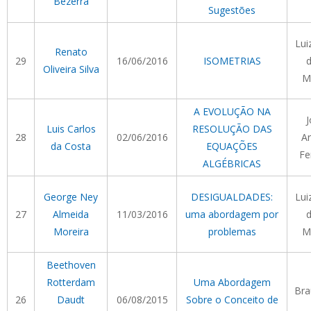
Bezerra
Sugestões
Lui
Renato
29
16/06/2016
ISOMETRIAS
d
Oliveira Silva
M
A EVOLUÇÃO NA
J
Luis Carlos
RESOLUÇÃO DAS
28
02/06/2016
Ar
da Costa
EQUAÇÕES
Fe
ALGÉBRICAS
George Ney
DESIGUALDADES:
Lui
27
Almeida
11/03/2016
uma abordagem por
d
Moreira
problemas
M
Beethoven
Rotterdam
Uma Abordagem
Bra
26
Daudt
06/08/2015
Sobre o Conceito de