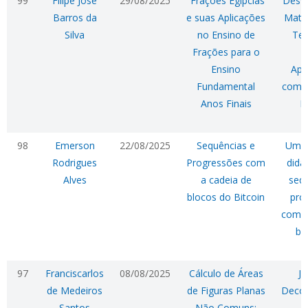
99
Filipe José
29/08/2025
Frações Egípcias
Desv
Barros da
e suas Aplicações
Mate
Silva
no Ensino de
Te
Frações para o
F
Ensino
Apr
Fundamental
com a
Anos Finais
E
98
Emerson
22/08/2025
Sequências e
Uma 
Rodrigues
Progressões com
didá
Alves
a cadeia de
sequ
blocos do Bitcoin
pro
com a
bl
B
97
Franciscarlos
08/08/2025
Cálculo de Áreas
Jo
de Medeiros
de Figuras Planas
Deco
Santos
Não Comuns: