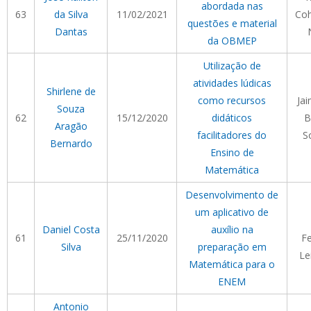
abordada nas
63
da Silva
11/02/2021
Co
questões e material
Dantas
da OBMEP
Utilização de
atividades lúdicas
Shirlene de
como recursos
Ja
Souza
62
15/12/2020
didáticos
B
Aragão
facilitadores do
S
Bernardo
Ensino de
Matemática
Desenvolvimento de
um aplicativo de
Daniel Costa
auxílio na
61
25/11/2020
F
Silva
preparação em
Le
Matemática para o
ENEM
Antonio