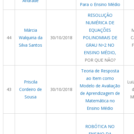
Andrade
Para o Ensino Médio
RESOLUÇÃO
NUMÉRICA DE
Márcia
EQUAÇÕES
M
44
Walquiria da
30/10/2018
POLINOMIAIS DE
C
Silva Santos
GRAU N>2 NO
F
ENSINO MÉDIO,
POR QUE NÃO?
Teoria de Resposta
ao Item como
Priscila
Lui
Modelo de Avaliação
43
Cordeiro de
30/10/2018
d
de Aprendizagem de
Sousa
M
Matemática no
Ensino Médio
ROBÓTICA NO
ENSINO DA