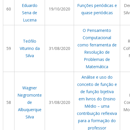
Eduardo
Funções periódicas e
Den
60
19/10/2020
Sena de
quase periódicas
Sil
Lucena
O Pensamento
Computacional
Teófilo
R
como ferramenta de
59
Viturino da
31/08/2020
Co
Resolução de
Silva
Problemas de
Matemática
Análise e uso do
conceito de função e
Wagner
de função bijetiva
Negromonte
em livros do Ensino
58
de
31/08/2020
Cor
Médio – uma
Albuquerque
Mor
contribuição reflexiva
Silva
para a formação do
professor