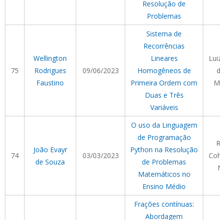
Resolução de
Problemas
Sistema de
Recorrências
Wellington
Lineares
Lui
75
Rodrigues
09/06/2023
Homogêneos de
d
Faustino
Primeira Ordem com
M
Duas e Três
Variáveis
O uso da Linguagem
de Programação
R
João Evayr
Python na Resolução
74
03/03/2023
Co
de Souza
de Problemas
Matemáticos no
Ensino Médio
Frações contínuas:
Abordagem