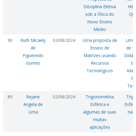
Disciplina Eletiva
His
sob a Ótica do
Qua
Novo Ensino
Médio
90
Ruth Micaely
02/08/2024
Uma proposta de
Uma 
de
Ensino de
de S
Figueiredo
Matrizes usando
Didát
Gomes
Recursos
En
Tecnológicos
Matr
Re
Tecn
89
Rejane
02/08/2024
Trigonometria
Trig
Angela de
Esférica e
Esféri
Lima
algumas de suas
na 
muitas
B
aplicações