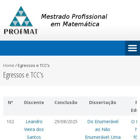
Home
/
Egressos e TCC’s
Egressos e TCC’s
Nº
Discente
Conclusão
Dissertação
P
Edu
102
Leandro
29/08/2025
Do Enumerável
O N
Vieira dos
ao Não
hi
Santos
Enumerável: Uma
fór