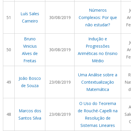
Números
J
Luís Sales
51
30/08/2019
Complexos: Por que
Ar
Carneiro
não estudar?
Fe
Bruno
Indução e
J
Vinicius
Progressões
50
30/08/2019
Ar
Alves de
Ariméticas no Ensino
Fe
Freitas
Médio
Uma Análise sobre a
R
João Bosco
49
23/08/2019
Contextualização
Na
de Souza
Matemática
d
O Uso do Teorema
A
Marcos dos
de Rouché-Capelli na
48
23/08/2019
Sal
Santos Silva
Resolução de
O
Sistemas Lineares