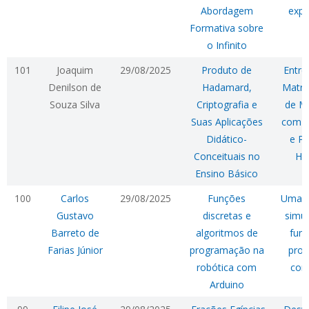
Abordagem
expe
Formativa sobre
o Infinito
101
Joaquim
29/08/2025
Produto de
Entre
Denilson de
Hadamard,
Matri
Souza Silva
Criptografia e
de M
Suas Aplicações
com C
Didático-
e Pr
Conceituais no
Ha
Ensino Básico
100
Carlos
29/08/2025
Funções
Uma 
Gustavo
discretas e
simul
Barreto de
algoritmos de
funç
Farias Júnior
programação na
pro
robótica com
com
Arduino