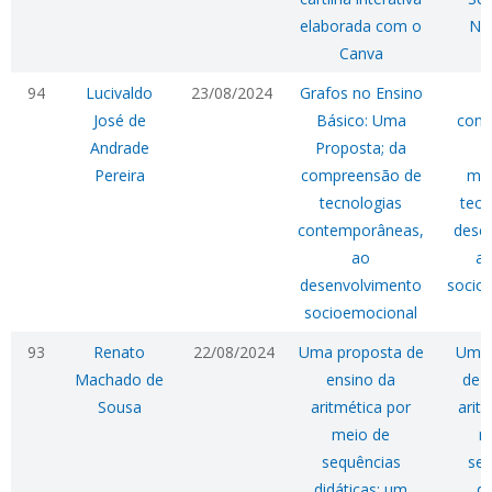
elaborada com o
Nu
Canva
94
Lucivaldo
23/08/2024
Grafos no Ensino
G
José de
Básico: Uma
conh
Andrade
Proposta; da
t
Pereira
compreensão de
mo
tecnologias
tecn
contemporâneas,
dese
ao
as
desenvolvimento
socio
socioemocional
93
Renato
22/08/2024
Uma proposta de
Uma 
Machado de
ensino da
de 
Sousa
aritmética por
arit
meio de
m
sequências
seq
didáticas: um
di