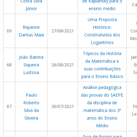
Costa Silva
de Kaplansky para o
Ca
Júnior
ensino médio
Uma Proposta
Rayanne
Histórico-
69
27/08/2021
Cor
Dantas Maia
Construtivista dos
Mor
Logaritmos
Tópicos da História
João Batista
Ja
da Matemática e
68
Siqueira
26/08/2021
B
suas contribuições
Lustosa
S
para o Ensino Básico
Análise pedagógica
Paulo
das provas do SAEPE
Roberto
da disciplina de
67
30/07/2021
F
Silva da
matemática dos 3º
Le
Silveira
anos do Ensino
Médio
Guia de Ensino para