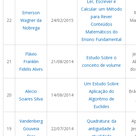
Ler, Escrever e
Calcular: um Método
Emerson
para Rever
22
Wagner da
24/02/2015
Ma
Conteúdos
Nobrega
Matemáticos do
Ensino Fundamental
Flávio
J
Estudo Sobre o
21
Franklin
21/08/2014
A
conceito de volume
Fidelis Alves
do
Um Estudo Sobre
Alecio
Aplicação do
Brá
20
14/08/2014
Soares Silva
Algoritmo de
Euclides
Vandenberg
Quadratura: da
Ap
19
Gouveia
22/07/2014
antiguidade à
Je