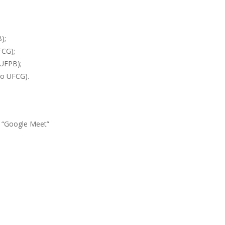
);
FCG);
 UFPB);
no UFCG).
o “Google Meet”