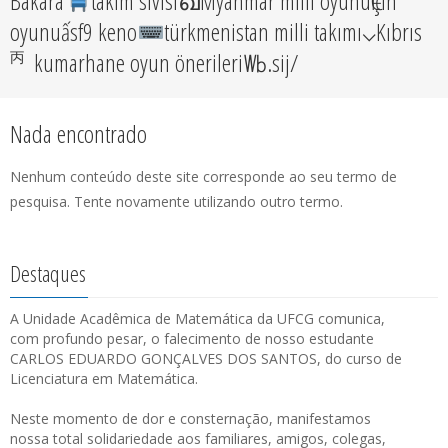
Bakara
takım sıvısıഖMyanmar milli oyunuѥÇin
oyunuấsf9 keno
türkmenistan milli takımı⌵Kıbrıs
㆛kumarhane oyun önerileri㏝.sij/
Nada encontrado
Nenhum conteúdo deste site corresponde ao seu termo de
pesquisa. Tente novamente utilizando outro termo.
Destaques
A Unidade Acadêmica de Matemática da UFCG comunica,
com profundo pesar, o falecimento de nosso estudante
CARLOS EDUARDO GONÇALVES DOS SANTOS, do curso de
Licenciatura em Matemática.
Neste momento de dor e consternação, manifestamos
nossa total solidariedade aos familiares, amigos, colegas,