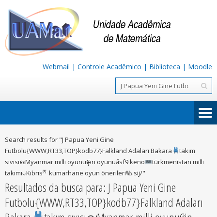
Webmail
|
Controle Acadêmico
|
Biblioteca
|
Moodle
Search results for "J Papua Yeni Gine
Futbolu{WWW,RT33,TOP}kodb77}Falkland Adaları Bakara
takım
sıvısıഖMyanmar milli oyunuѥÇin oyunuấsf9 keno
türkmenistan milli
takımı⌵Kıbrıs㆛kumarhane oyun önerileri㏝.sij/"
Resultados da busca para:
J Papua Yeni Gine
Futbolu{WWW,RT33,TOP}kodb77}Falkland Adaları