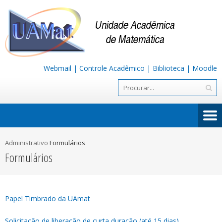
Webmail
|
Controle Acadêmico
|
Biblioteca
|
Moodle
Administrativo
Formulários
Formulários
Papel Timbrado da UAmat
Solicitação de liberação de curta duração (até 15 dias)