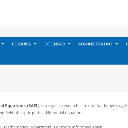
PESQUISA
EXTENSÃO
ADMINISTRATIVO
ial Equations (SAEL)
is a regular research seminar that brings toget
field of elliptic partial differential equations.
FCG Mathematics Department. For more information visit