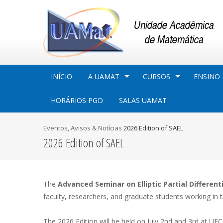
INÍCIO
A UAMAT
CURSOS
ENSINO
HORÁRIOS PGD
SALAS UAMAT
Eventos, Avisos & Notí­cias
2026 Edition of SAEL
2026 Edition of SAEL
The
Advanced Seminar on Elliptic Partial Different
faculty, researchers, and graduate students working in the 
The 2026 Edition will be held on July 2nd and 3rd at U